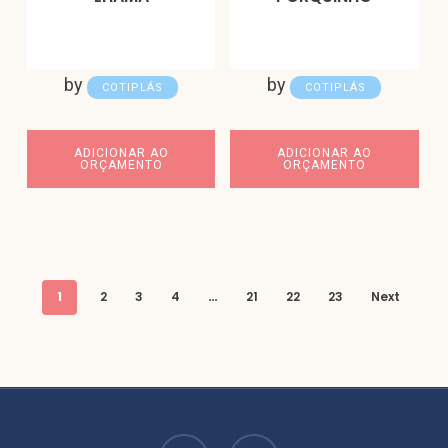
by
by
COTIPLÁS
COTIPLÁS
ADICIONAR AO
ADICIONAR AO
ORÇAMENTO
ORÇAMENTO
1
2
3
4
…
21
22
23
Next
facebook
instagram