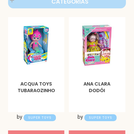
CATEGORIAS
ACQUA TOYS
ANA CLARA
TUBARAOZINHO
DODÓI
by
by
SUPER TOYS
SUPER TOYS