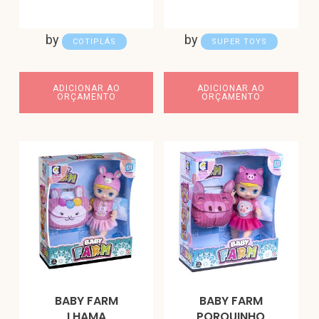
by
by
COTIPLÁS
SUPER TOYS
ADICIONAR AO
ADICIONAR AO
ORÇAMENTO
ORÇAMENTO
BABY FARM
BABY FARM
LHAMA
PORQUINHO