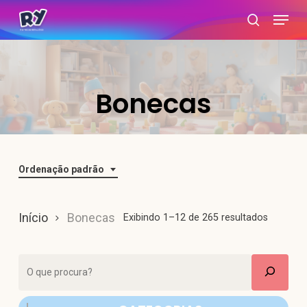
Skip
Menu
search
to
main
content
Bonecas
Ordenação padrão
Início
Bonecas
Exibindo 1–12 de 265 resultados
Pesquisar