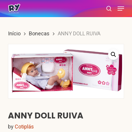
Skip
Menu
search
to
main
content
Início
Bonecas
ANNY DOLL RUIVA
ANNY DOLL RUIVA
by
Cotiplás