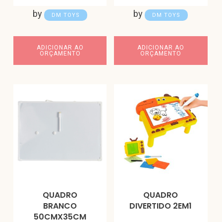
by
by
DM TOYS
DM TOYS
ADICIONAR AO
ADICIONAR AO
ORÇAMENTO
ORÇAMENTO
QUADRO
QUADRO
BRANCO
DIVERTIDO 2EM1
50CMX35CM