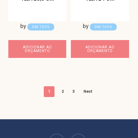
by
by
DM TOYS
DM TOYS
ADICIONAR AO
ADICIONAR AO
ORÇAMENTO
ORÇAMENTO
1
2
3
Next
facebook
instagram