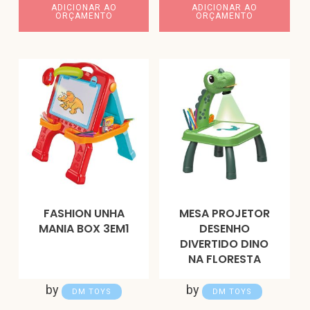
ADICIONAR AO
ADICIONAR AO
ORÇAMENTO
ORÇAMENTO
FASHION UNHA
MESA PROJETOR
MANIA BOX 3EM1
DESENHO
DIVERTIDO DINO
NA FLORESTA
by
by
DM TOYS
DM TOYS