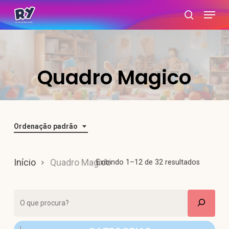
Skip
Menu
search
to
main
content
Quadro Magico
Ordenação padrão
Início
Quadro Magico
Exibindo 1–12 de 32 resultados
Pesquisar