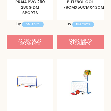
PRAIA PVC 260
FUTEBOL GOL
280G DM
79CMX50CMX43CM
SPORTS
by
by
DM TOYS
DM TOYS
ADICIONAR AO
ADICIONAR AO
ORÇAMENTO
ORÇAMENTO