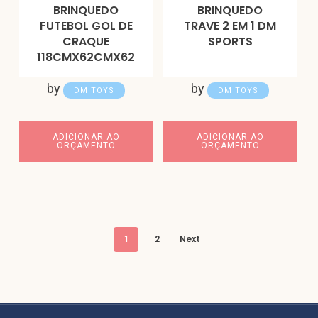
BRINQUEDO
BRINQUEDO
FUTEBOL GOL DE
TRAVE 2 EM 1 DM
CRAQUE
SPORTS
118CMX62CMX62
by
by
DM TOYS
DM TOYS
ADICIONAR AO
ADICIONAR AO
ORÇAMENTO
ORÇAMENTO
1
2
Next