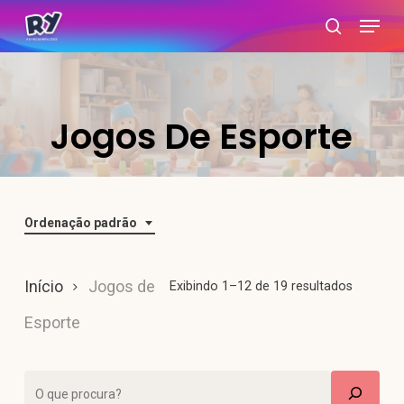
Skip
Menu
search
to
main
content
Jogos De Esporte
Ordenação padrão
Início
Jogos de
Exibindo 1–12 de 19 resultados
Esporte
Pesquisar