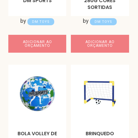
DM SPORTS
280G CORES
SORTIDAS
by
by
DM TOYS
DM TOYS
ADICIONAR AO
ADICIONAR AO
ORÇAMENTO
ORÇAMENTO
BOLA VOLLEY DE
BRINQUEDO