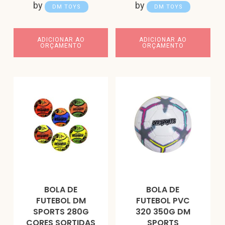
by
by
DM TOYS
DM TOYS
ADICIONAR AO
ADICIONAR AO
ORÇAMENTO
ORÇAMENTO
BOLA DE
BOLA DE
FUTEBOL DM
FUTEBOL PVC
SPORTS 280G
320 350G DM
CORES SORTIDAS
SPORTS