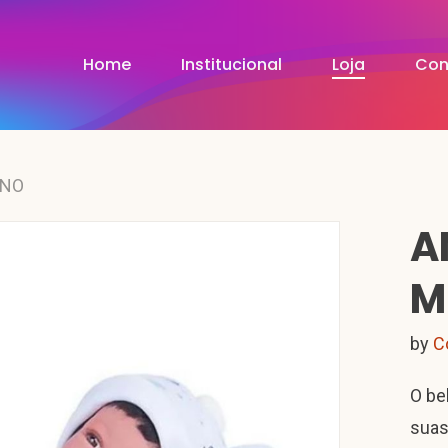
Home
Institucional
Loja
Con
INO
A
M
by
C
O be
suas