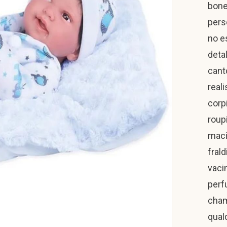
bone
pers
no es
deta
cant
real
corp
roup
maci
fral
vaci
perf
cham
qual