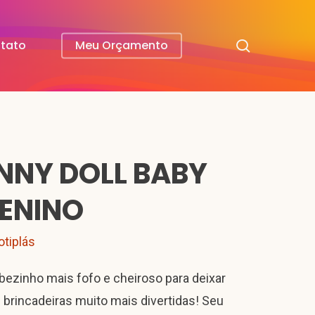
search
tato
Meu Orçamento
NNY DOLL BABY
ENINO
otiplás
bezinho mais fofo e cheiroso para deixar
 brincadeiras muito mais divertidas! Seu