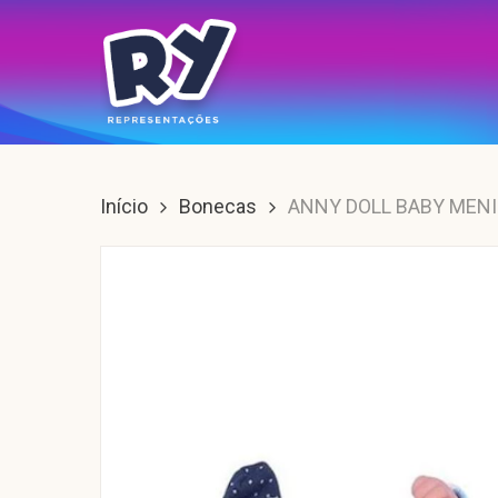
Skip
to
main
content
Enter para buscar, ESC para sair.
Início
Bonecas
ANNY DOLL BABY MEN