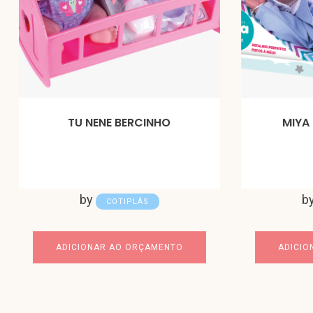
TU NENE BERCINHO
MIYA
by
b
COTIPLÁS
ADICIONAR AO ORÇAMENTO
ADICIO