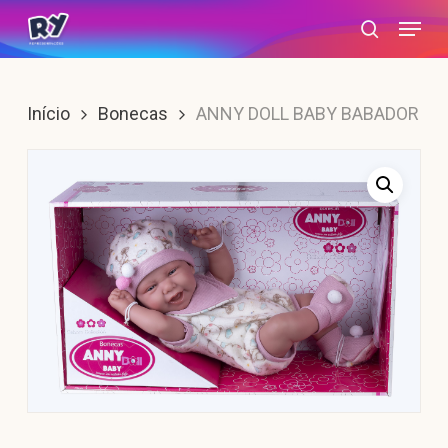
Skip
Menu
search
to
main
content
Início
Bonecas
ANNY DOLL BABY BABADOR