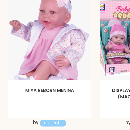
MIYA REBORN MENINA
DISPLA
(MA
by
b
COTIPLÁS