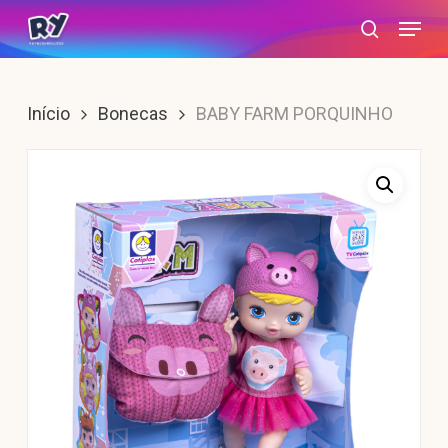
Skip
Menu
search
to
main
content
Início
Bonecas
BABY FARM PORQUINHO