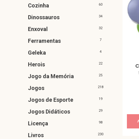
Cozinha
60
Dinossauros
34
Enxoval
32
Ferramentas
7
Geleka
4
Herois
22
C
Jogo da Memória
25
Jogos
218
Jogos de Esporte
19
Jogos Didáticos
29
Licença
98
Livros
230