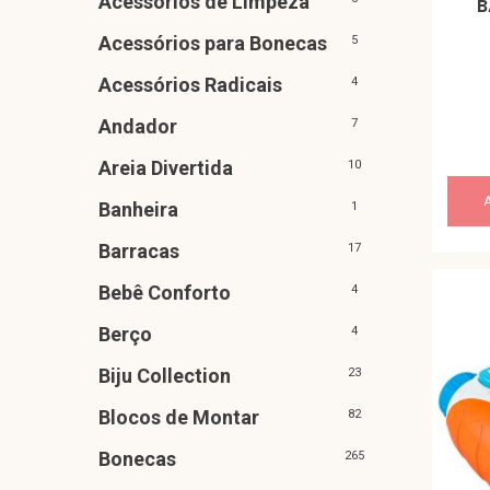
Acessórios de Limpeza
B
Acessórios para Bonecas
5
Acessórios Radicais
4
Andador
7
Areia Divertida
10
Banheira
1
Barracas
17
Bebê Conforto
4
Berço
4
Biju Collection
23
Blocos de Montar
82
Bonecas
265