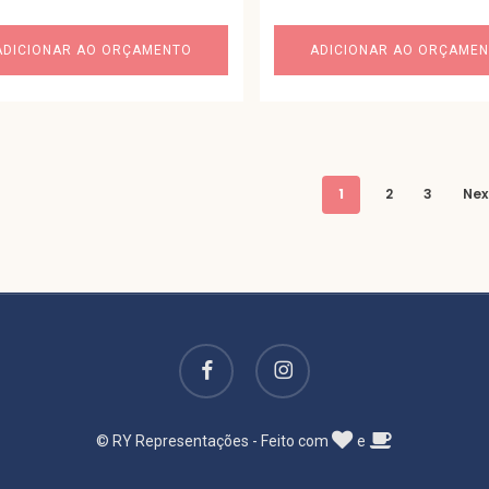
ADICIONAR AO ORÇAMENTO
ADICIONAR AO ORÇAME
1
2
3
Nex
facebook
instagram
© RY Representações - Feito com
e