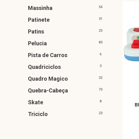
Massinha
54
Patinete
31
Patins
25
Pelucia
83
Pista de Carros
6
Quadriciclos
3
Quadro Magico
32
Quebra-Cabeça
70
Skate
8
B
Triciclo
23