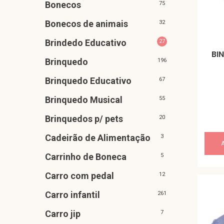
Bonecos
75
Bonecos de animais
32
Brindedo Educativo
27
BI
Brinquedo
196
Brinquedo Educativo
67
Brinquedo Musical
55
Brinquedos p/ pets
20
Cadeirão de Alimentação
3
Carrinho de Boneca
5
Carro com pedal
12
Carro infantil
261
Carro jip
7