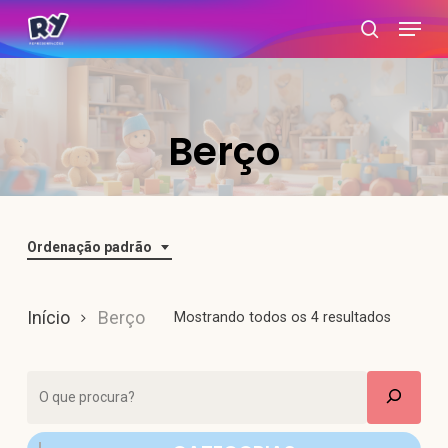
Skip
Menu
search
to
main
content
Berço
Ordenação padrão
Início
Berço
Mostrando todos os 4 resultados
Pesquisar