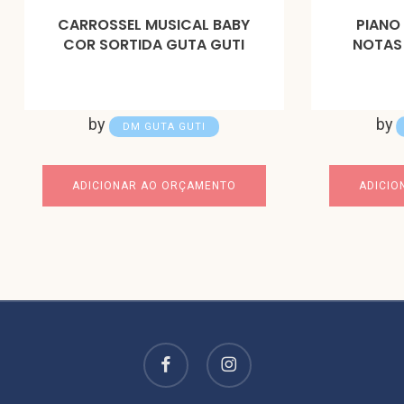
CARROSSEL MUSICAL BABY
PIANO
COR SORTIDA GUTA GUTI
NOTAS
by
by
DM GUTA GUTI
ADICIONAR AO ORÇAMENTO
ADICIO
facebook
instagram