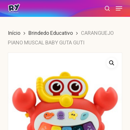
Skip
Menu
search
to
main
content
Início
Brindedo Educativo
CARANGUEJO
PIANO MUSCAL BABY GUTA GUTI