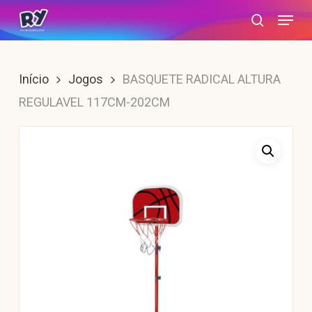
Skip
Menu
search
to
main
content
Início
Jogos
BASQUETE RADICAL ALTURA
REGULAVEL 117CM-202CM