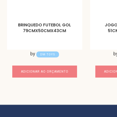
BRINQUEDO FUTEBOL GOL
JOGO
79CMX50CMX43CM
51C
by
b
DM TOYS
ADICIONAR AO ORÇAMENTO
ADICIO