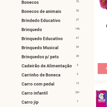
Bonecos
75
Bonecos de animais
32
Brindedo Educativo
27
Brinquedo
196
Brinquedo Educativo
67
Brinquedo Musical
55
Brinquedos p/ pets
20
Cadeirão de Alimentação
3
Carrinho de Boneca
5
Carro com pedal
12
Carro infantil
261
Carro jip
7