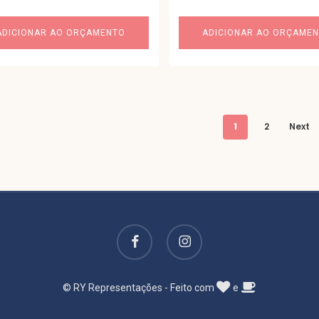
ADICIONAR AO ORÇAMENTO
ADICIONAR AO ORÇAME
1
2
Next
facebook
instagram
© RY Representações - Feito com
e