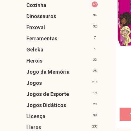
Cozinha
60
Dinossauros
34
Enxoval
32
Ferramentas
7
Geleka
4
Herois
22
Jogo da Memória
25
Jogos
218
Jogos de Esporte
19
Jogos Didáticos
29
Licença
98
Livros
230