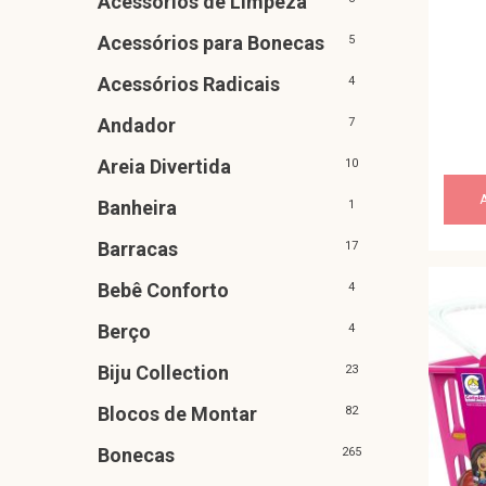
Acessórios de Limpeza
Acessórios para Bonecas
5
Acessórios Radicais
4
Andador
7
Areia Divertida
10
Banheira
1
Barracas
17
Bebê Conforto
4
Berço
4
Biju Collection
23
Blocos de Montar
82
Bonecas
265