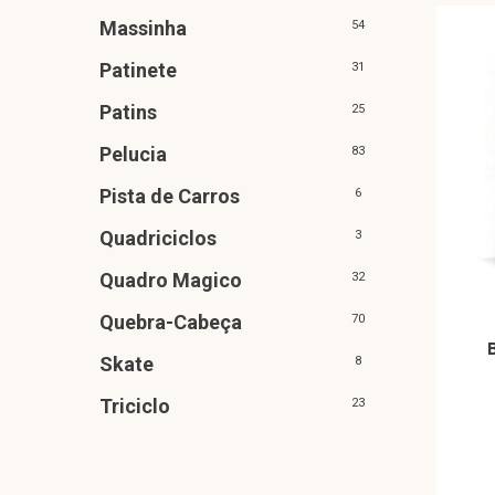
Massinha
54
Patinete
31
Patins
25
Pelucia
83
Pista de Carros
6
Quadriciclos
3
Quadro Magico
32
Quebra-Cabeça
70
Skate
8
Triciclo
23