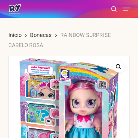
Skip
Menu
search
to
main
content
Início
Bonecas
RAINBOW SURPRISE
CABELO ROSA