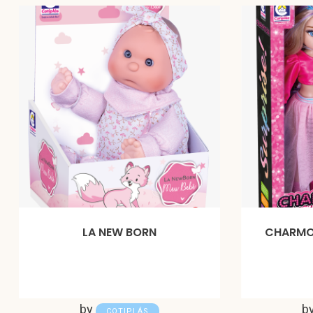
LA NEW BORN
CHARMOS
by
b
COTIPLÁS