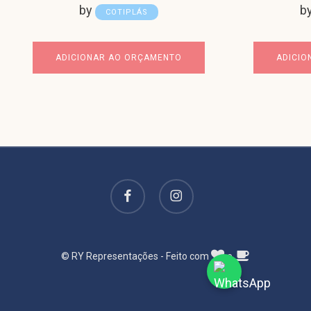
by
b
COTIPLÁS
ADICIONAR AO ORÇAMENTO
ADICIO
facebook
instagram
© RY Representações - Feito com
e