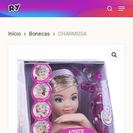
Skip
Menu
search
to
main
content
Início
Bonecas
CHARMOSA