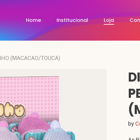
Home
Institucional
Loja
Con
INHO (MACACAO/TOUCA)
D
P
(
by
C
As B