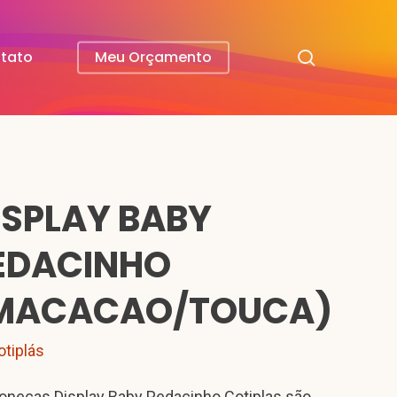
search
tato
Meu Orçamento
ISPLAY BABY
EDACINHO
MACACAO/TOUCA)
otiplás
onecas Display Baby Pedacinho Cotiplas são