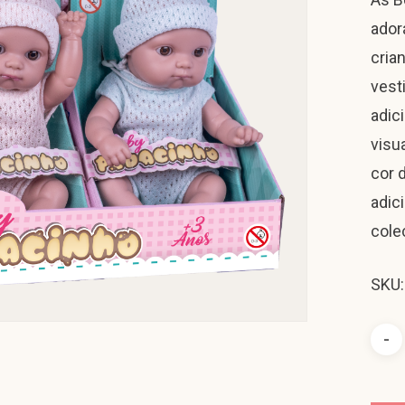
ador
cria
vest
adic
visu
cor 
adic
cole
SKU: