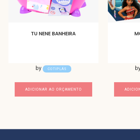
TU NENE BANHEIRA
M
by
b
COTIPLÁS
ADICIONAR AO ORÇAMENTO
ADICIO