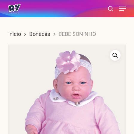
Skip
Menu
search
to
main
content
Início
Bonecas
BEBE SONINHO