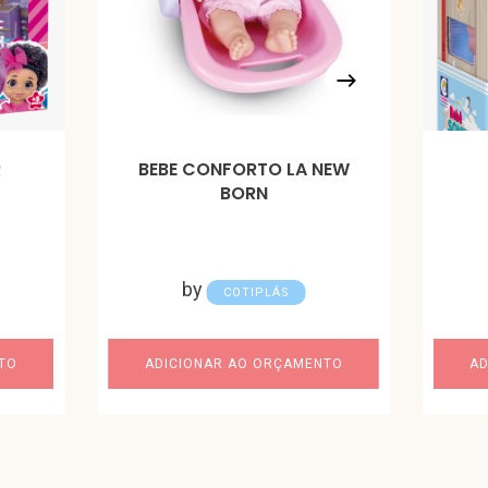
R
BEBE CONFORTO LA NEW
BORN
by
COTIPLÁS
TO
ADICIONAR AO ORÇAMENTO
AD