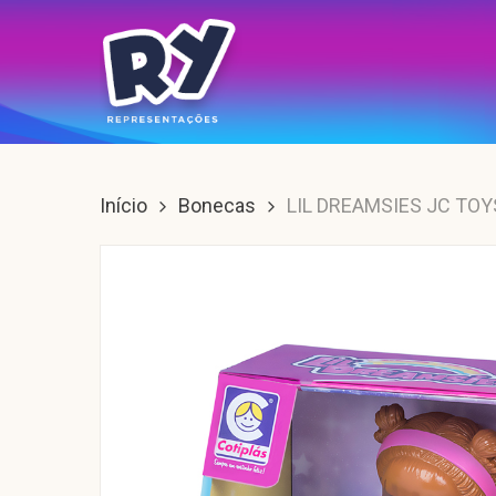
Skip
to
main
content
Enter para buscar, ESC para sair.
Início
Bonecas
LIL DREAMSIES JC TOY