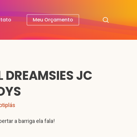
search
tato
Meu Orçamento
IL DREAMSIES JC
OYS
otiplás
ertar a barriga ela fala!