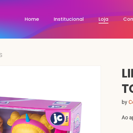
Home
Institucional
Loja
Con
S
L
T
by
C
Ao ap