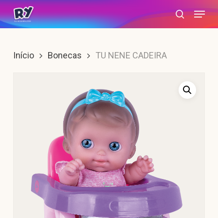
Skip
Menu
search
to
main
content
Início
Bonecas
TU NENE CADEIRA