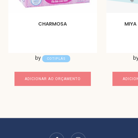
CHARMOSA
MIYA
by
b
COTIPLÁS
ADICIONAR AO ORÇAMENTO
ADICIO
facebook
instagram