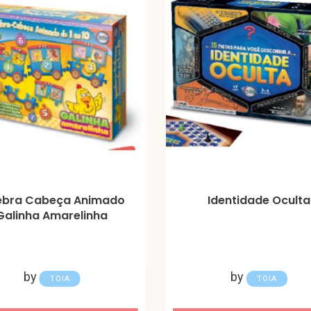
bra Cabeça Animado
Identidade Oculta
Galinha Amarelinha
by
by
TOIA
TOIA