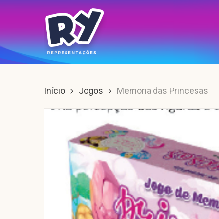
Skip
to
main
content
Enter para buscar, ESC para sair.
Início
Jogos
Memoria das Princesas