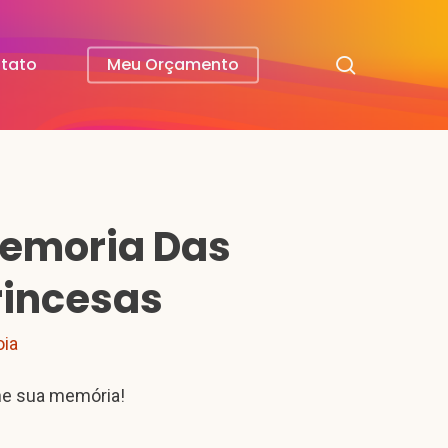
search
tato
Meu Orçamento
emoria Das
rincesas
oia
ne sua memória!