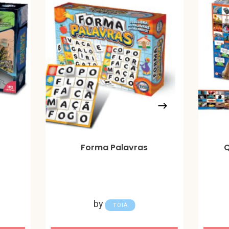
Forma Palavras
Q
by
TOIA