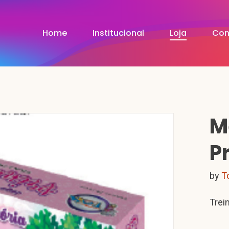
Home
Institucional
Loja
Con
M
P
by
T
Trei