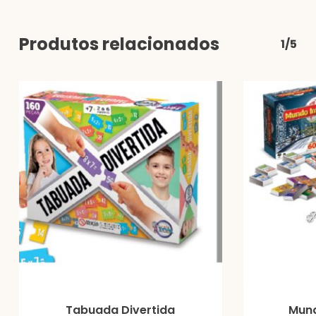
Produtos relacionados
1/5
Tabuada Divertida
Mund