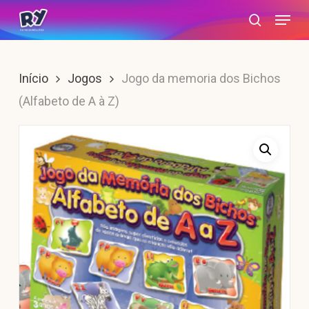
Skip
Menu
search
to
main
content
Início
Jogos
Jogo da memoria dos Bichos
(Alfabeto de A à Z)