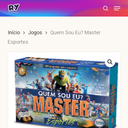
Skip
Menu
search
to
main
content
Início
Jogos
Quem Sou Eu? Master
Esportes