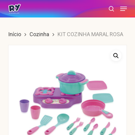
Skip
Menu
search
to
main
content
Início
Cozinha
KIT COZINHA MARAL ROSA