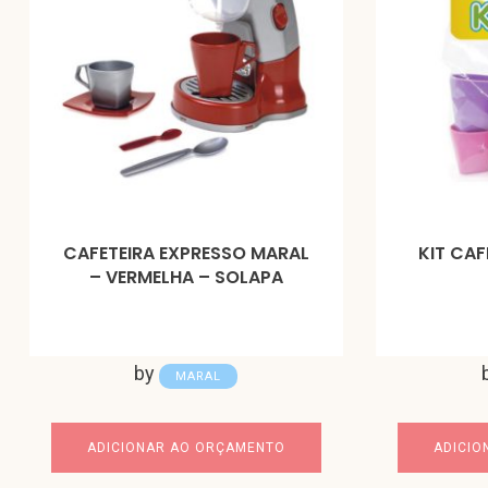
CAFETEIRA EXPRESSO MARAL
KIT CA
– VERMELHA – SOLAPA
by
MARAL
ADICIONAR AO ORÇAMENTO
ADICIO