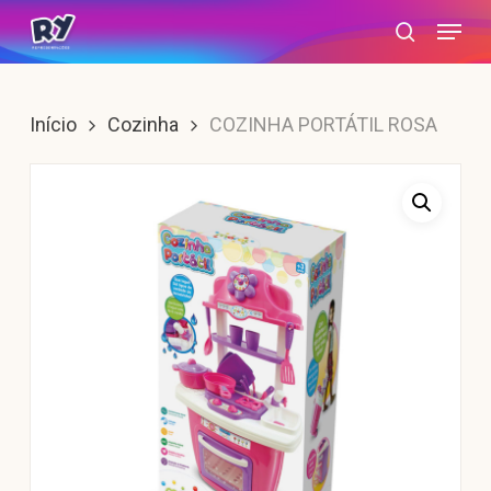
Skip
Menu
search
to
main
content
Início
Cozinha
COZINHA PORTÁTIL ROSA