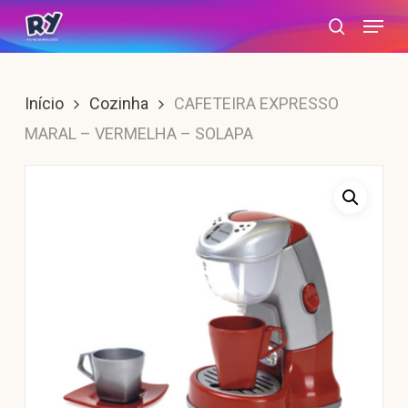
Skip
Menu
search
to
main
content
Início
Cozinha
CAFETEIRA EXPRESSO
MARAL – VERMELHA – SOLAPA