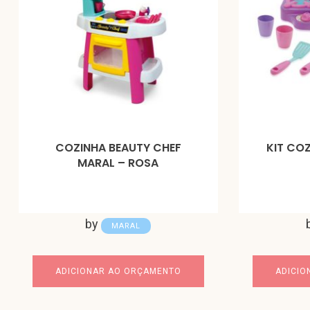
COZINHA BEAUTY CHEF
KIT CO
MARAL – ROSA
by
MARAL
ADICIONAR AO ORÇAMENTO
ADICIO