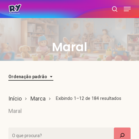
Skip
Menu
search
to
main
content
Maral
Ordenação padrão
Início
Marca
Exibindo 1–12 de 184 resultados
Maral
Pesquisar