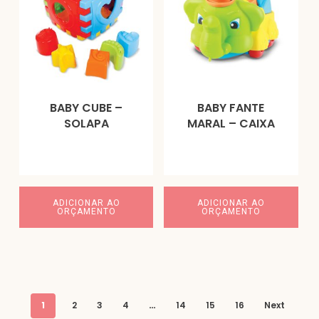
BABY CUBE –
BABY FANTE
SOLAPA
MARAL – CAIXA
ADICIONAR AO
ADICIONAR AO
ORÇAMENTO
ORÇAMENTO
1
2
3
4
…
14
15
16
Next