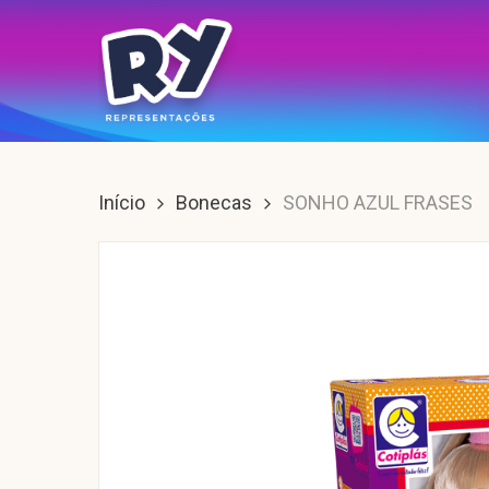
Skip
to
main
content
Enter para buscar, ESC para sair.
Início
Bonecas
SONHO AZUL FRASES