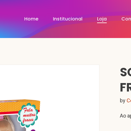
Home
Institucional
Loja
Con
S
F
by
C
Ao a