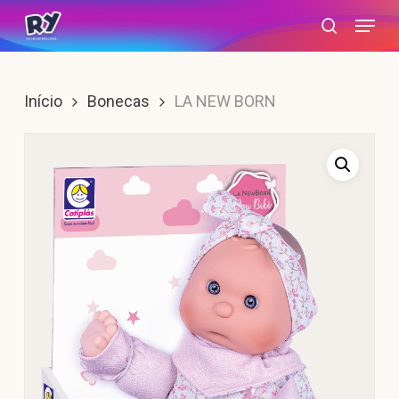
Skip
Menu
search
to
main
content
Início
Bonecas
LA NEW BORN