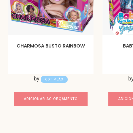
CHARMOSA BUSTO RAINBOW
BAB
by
b
COTIPLÁS
ADICIONAR AO ORÇAMENTO
ADICIO