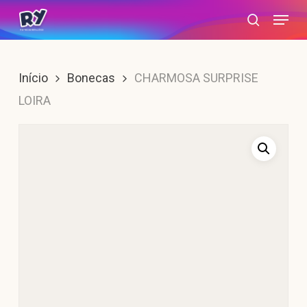
Skip
Menu
search
to
main
content
Início
Bonecas
CHARMOSA SURPRISE
LOIRA