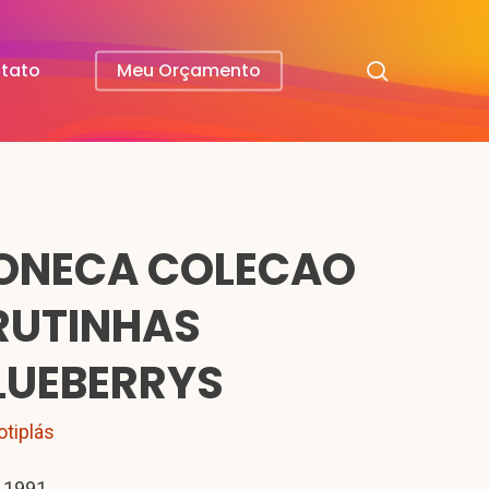
search
tato
Meu Orçamento
ONECA COLECAO
RUTINHAS
LUEBERRYS
otiplás
 1991