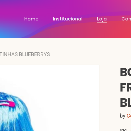
Home
Institucional
Loja
Con
TINHAS BLUEBERRYS
B
F
B
by
C
SKU: