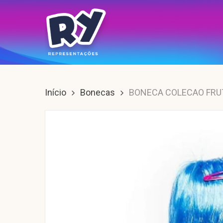
Skip
to
main
content
Enter para buscar, ESC para sair.
Início
Bonecas
BONECA COLECAO FRU