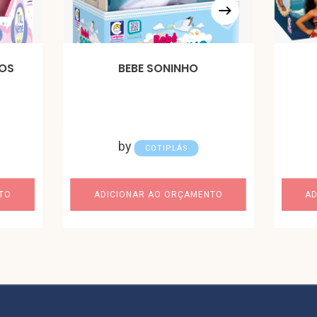
HOS
BEBE SONINHO
by
COTIPLÁS
TO
ADICIONAR AO ORÇAMENTO
AD