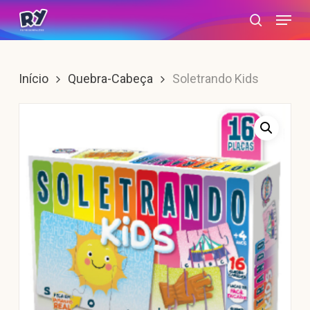
Skip
Menu
search
to
main
content
Início
Quebra-Cabeça
Soletrando Kids