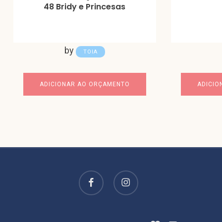
48 Bridy e Princesas
by
TOIA
ADICIONAR AO ORÇAMENTO
ADICIO
facebook
instagram