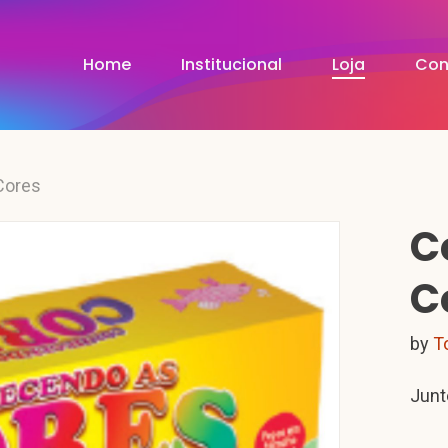
Home
Institucional
Loja
Con
Cores
C
C
by
T
Junt