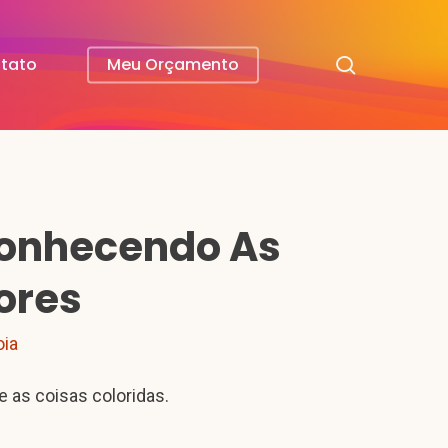
search
tato
Meu Orçamento
onhecendo As
ores
oia
e as coisas coloridas.