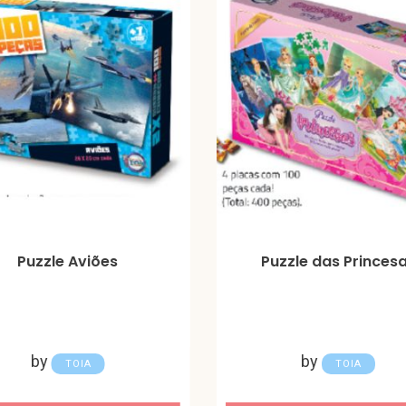
Puzzle Aviões
Puzzle das Princes
by
by
TOIA
TOIA