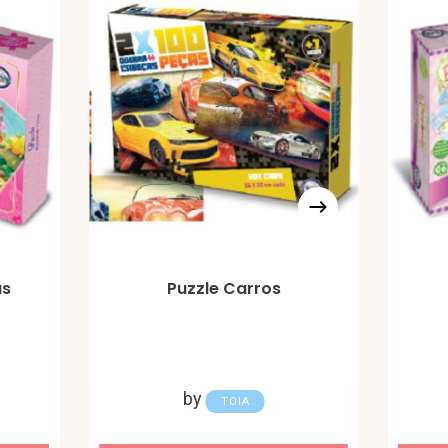
as
Puzzle Carros
by
TOIA