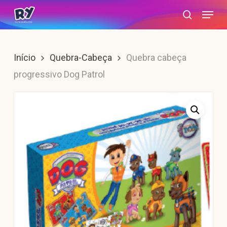
Skip
Menu
search
to
main
content
Início
Quebra-Cabeça
Quebra cabeça
progressivo Dog Patrol