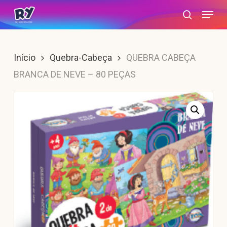
Skip
Menu
search
to
main
content
Início
Quebra-Cabeça
QUEBRA CABEÇA
BRANCA DE NEVE – 80 PEÇAS