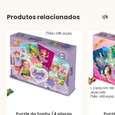
Produtos relacionados
1/5
Puzzle da Sophy (4 placas
Puzzl