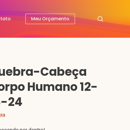
search
tato
Meu Orçamento
uebra-Cabeça
orpo Humano 12-
8-24
oia
ecendo por dentro!