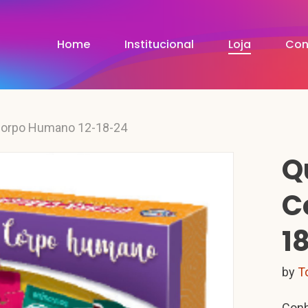
Home
Institucional
Loja
Con
Corpo Humano 12-18-24
Q
C
1
by
T
Conh