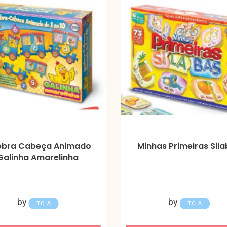
bra Cabeça Animado
Minhas Primeiras Sil
Galinha Amarelinha
by
by
TOIA
TOIA