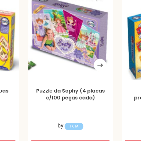
abas
Puzzle da Sophy (4 placas
c/100 peças cada)
pr
by
TOIA