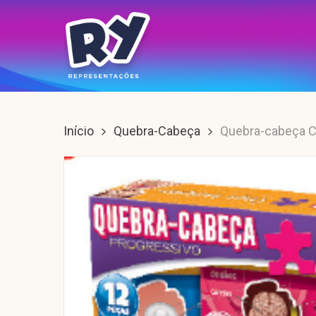
Skip
to
main
content
Enter para buscar, ESC para sair.
Início
Quebra-Cabeça
Quebra-cabeça 