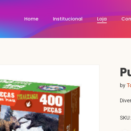
Home
Institucional
Loja
Con
P
by
T
Dive
SKU: