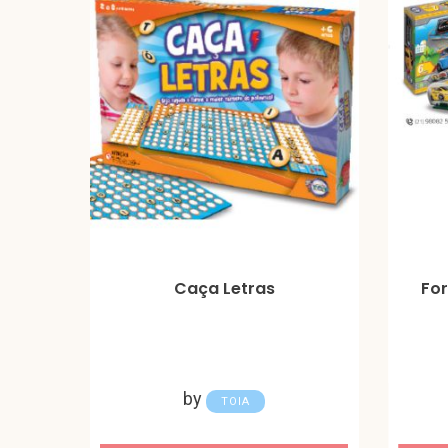
Caça Letras
Fo
by
TOIA