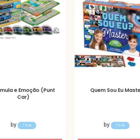
rmula e Emoção (Punt
Quem Sou Eu Maste
Car)
by
by
TOIA
TOIA