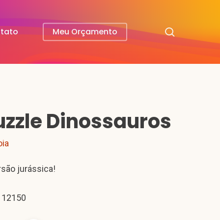
search
tato
Meu Orçamento
uzzle Dinossauros
oia
rsão jurássica!
 12150