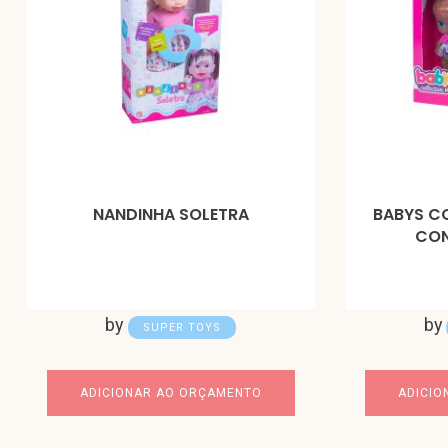
NANDINHA SOLETRA
BABYS CO
CON
by
by
SUPER TOYS
ADICIONAR AO ORÇAMENTO
ADICIO