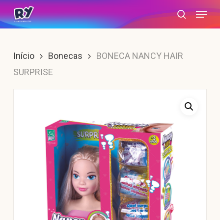
Skip
Menu
search
to
main
content
Início
Bonecas
BONECA NANCY HAIR
SURPRISE