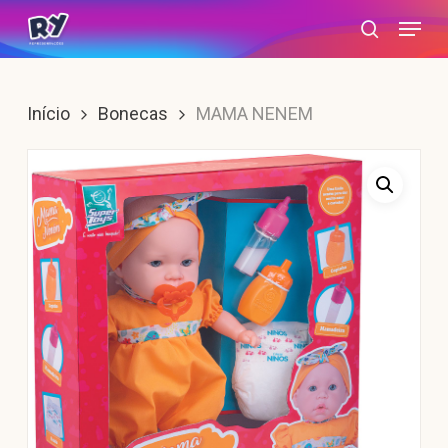
Skip
Menu
search
to
main
content
Início
Bonecas
MAMA NENEM