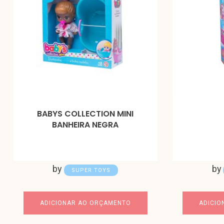
BABYS COLLECTION MINI
BANHEIRA NEGRA
by
by
SUPER TOYS
ADICIONAR AO ORÇAMENTO
ADICIO