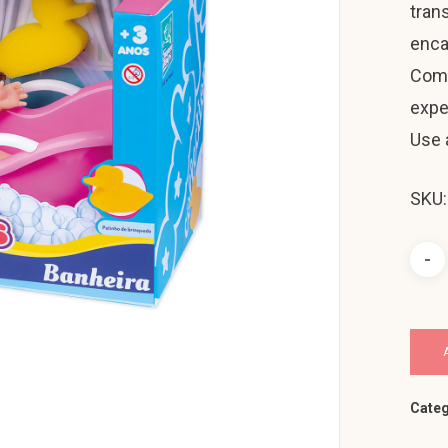
tran
enca
Com 
exper
Use 
SKU:
Categ