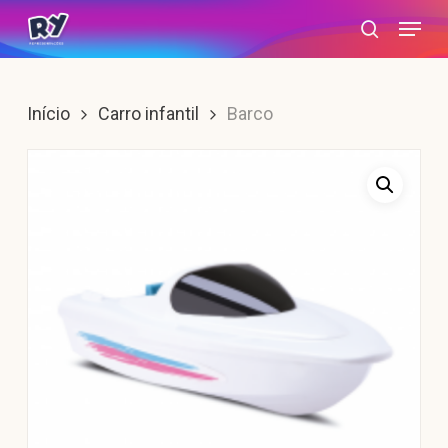
Skip
Menu
search
to
main
content
Início
Carro infantil
Barco