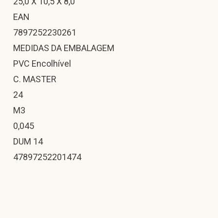
25,0 X 10,5 X 8,0
EAN
7897252230261
MEDIDAS DA EMBALAGEM
PVC Encolhível
C. MASTER
24
M3
0,045
DUM 14
47897252201474