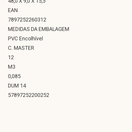
48,0 X 9,0 X 15,5
EAN
7897252260312
MEDIDAS DA EMBALAGEM
PVC Encolhível
C. MASTER
12
M3
0,085
DUM 14
57897252200252