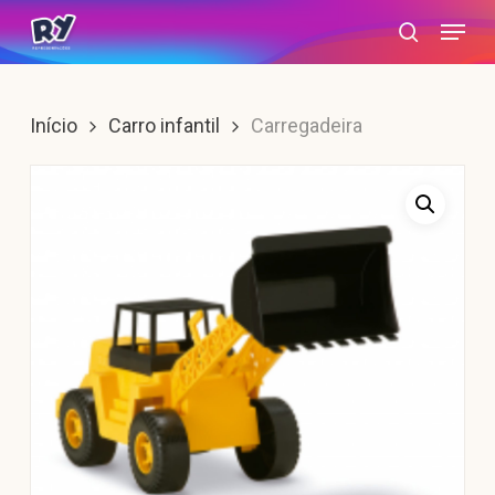
Skip
Menu
search
to
main
content
Início
Carro infantil
Carregadeira