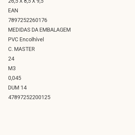
26,5 X 8,5 X 9,5
EAN
7897252260176
MEDIDAS DA EMBALAGEM
PVC Encolhível
C. MASTER
24
M3
0,045
DUM 14
47897252200125