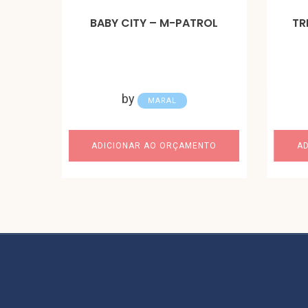
BABY CITY – M-PATROL
TR
by
MARAL
ADICIONAR AO ORÇAMENTO
A