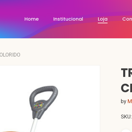
Home
Institucional
Loja
Con
COLORIDO
T
C
by
M
SKU: