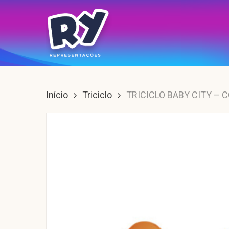
Skip
to
main
content
Enter para buscar, ESC para sair.
Início
Triciclo
TRICICLO BABY CITY – 