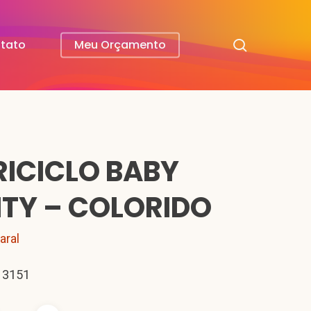
search
tato
Meu Orçamento
RICICLO BABY
ITY – COLORIDO
aral
 3151