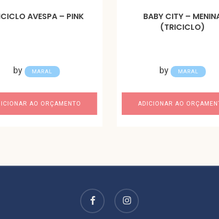
ICICLO AVESPA – PINK
BABY CITY – MENIN
(TRICICLO)
by
by
MARAL
MARAL
DICIONAR AO ORÇAMENTO
ADICIONAR AO ORÇAMEN
facebook
instagram