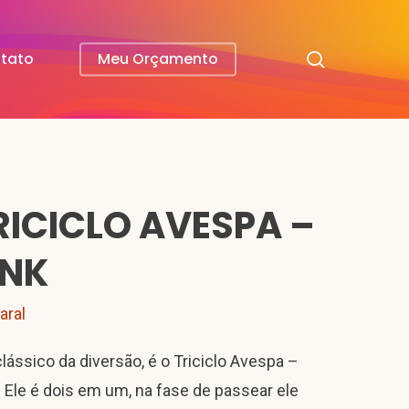
search
tato
Meu Orçamento
RICICLO AVESPA –
INK
aral
lássico da diversão, é o Triciclo Avespa –
! Ele é dois em um, na fase de passear ele