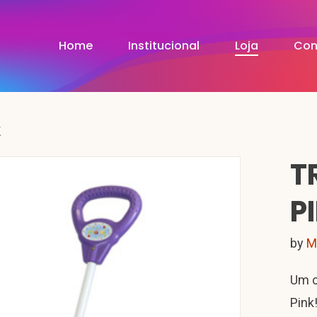
Home
Institucional
Loja
Con
K
T
P
by
M
Um c
Pink