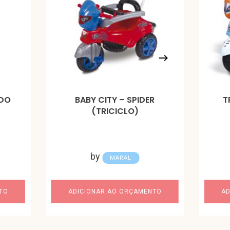
IDO
BABY CITY – SPIDER
T
(TRICICLO)
by
MARAL
TO
ADICIONAR AO ORÇAMENTO
AD