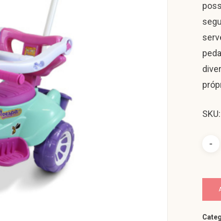
poss
segu
serv
peda
dive
próp
SKU:
Categ