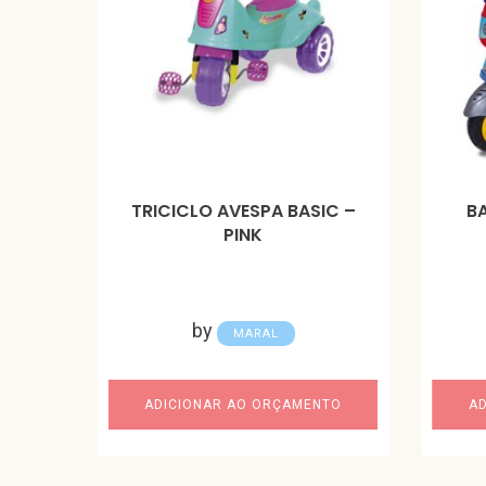
TRICICLO AVESPA BASIC –
B
PINK
by
MARAL
ADICIONAR AO ORÇAMENTO
A