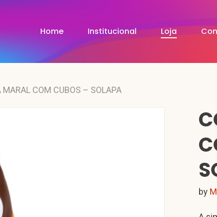
Home
Institucional
Loja
Con
 MARAL COM CUBOS – SOLAPA
C
C
S
by
M
A si