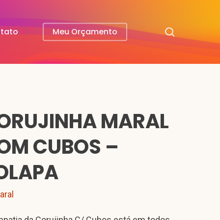
search
tato
Meu Orçamento
ORUJINHA MARAL
OM CUBOS –
OLAPA
aral
mpatia da Corujinha C/ Cubos está em todos