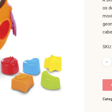
os d
movi
geom
cabe
SKU:
Categ