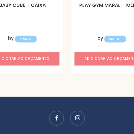
BABY CUBE – CAIXA
PLAY GYM MARAL – ME
by
by
MARAL
MARAL
DICIONAR AO ORÇAMENTO
ADICIONAR AO ORÇAMEN
facebook
instagram