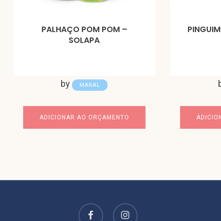
PALHAÇO POM POM –
PINGUIM
SOLAPA
by
MARAL
ADICIONAR AO ORÇAMENTO
ADICIO
facebook
instagram