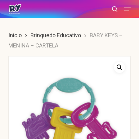
Skip
Menu
search
to
main
content
Início
Brinquedo Educativo
BABY KEYS –
MENINA – CARTELA