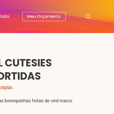
search
tato
Meu Orçamento
IL CUTESIES
ORTIDAS
otiplás
as bonequinhas feitas de vinil macio.