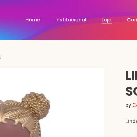
Home
Institucional
Loja
Con
S
L
S
by
C
Lind