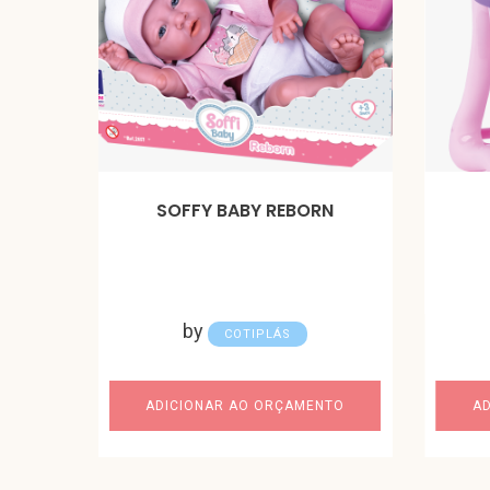
SOFFY BABY REBORN
by
COTIPLÁS
ADICIONAR AO ORÇAMENTO
A