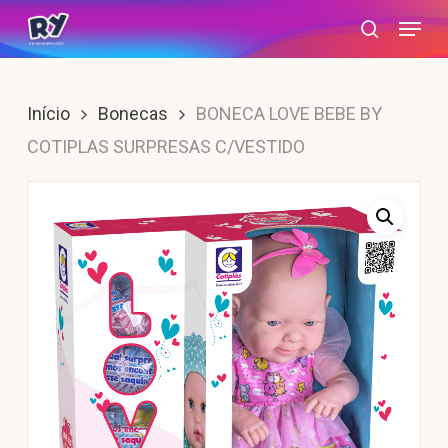
Skip
Menu
search
to
main
content
Início
Bonecas
BONECA LOVE BEBE BY
COTIPLAS SURPRESAS C/VESTIDO