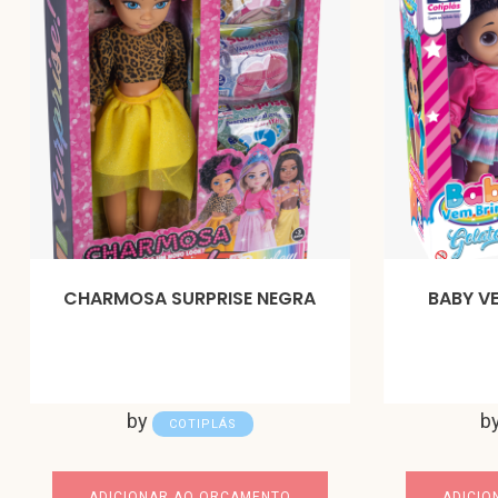
CHARMOSA SURPRISE NEGRA
BABY V
by
b
COTIPLÁS
ADICIONAR AO ORÇAMENTO
ADICIO