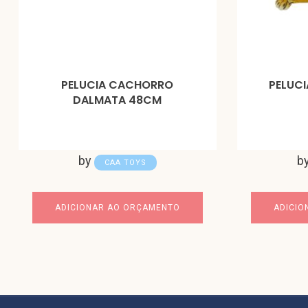
PELUCIA CACHORRO
PELUCI
DALMATA 48CM
by
b
CAA TOYS
ADICIONAR AO ORÇAMENTO
ADICIO