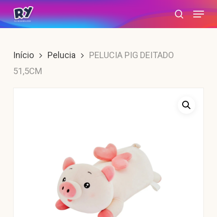
Skip
Menu
search
to
main
content
Início
Pelucia
PELUCIA PIG DEITADO
51,5CM