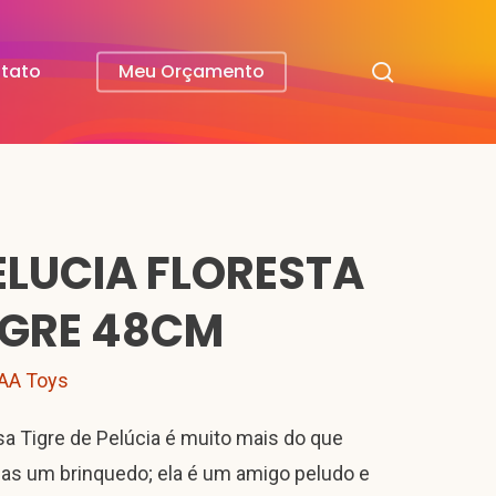
search
tato
Meu Orçamento
ELUCIA FLORESTA
IGRE 48CM
AA Toys
a Tigre de Pelúcia é muito mais do que
as um brinquedo; ela é um amigo peludo e