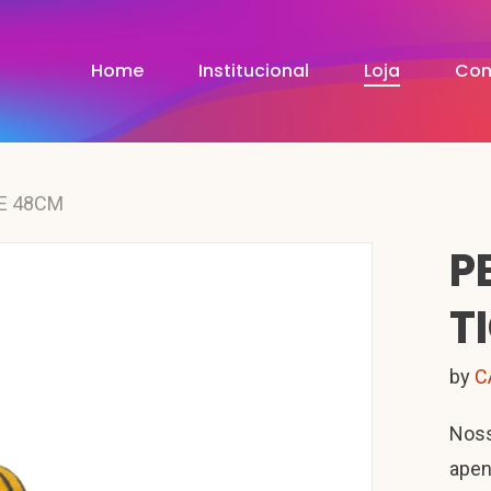
Home
Institucional
Loja
Con
RE 48CM
P
T
by
C
Noss
apen