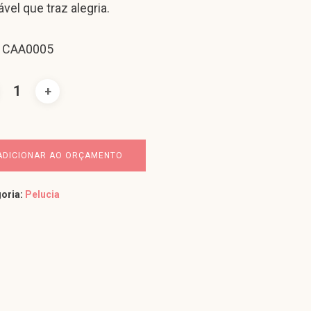
vel que traz alegria.
: CAA0005
ADICIONAR AO ORÇAMENTO
oria:
Pelucia