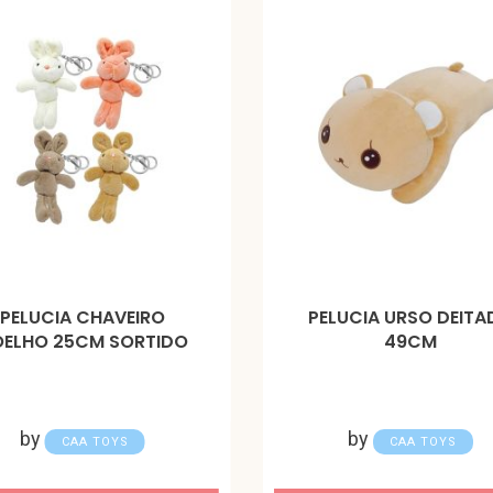
PELUCIA CHAVEIRO
PELUCIA URSO DEIT
ELHO 25CM SORTIDO
49CM
by
by
CAA TOYS
CAA TOYS