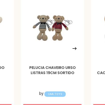
ADO
PELUCIA CHAVEIRO URSO
LISTRAS 19CM SORTIDO
CAC
by
CAA TOYS